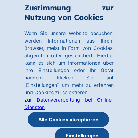
Zum
Zum
Zustimmung zur
Hauptinhalt
Footer
Link
Nutzung von Cookies
Menü
springen
springen
zur
öffnen
Homepage
Wenn Sie unsere Website besuchen,
werden Informationen aus Ihrem
Browser, meist in Form von Cookies,
abgerufen oder gespeichert. Hierbei
kann es sich um Informationen über
Ihre Einstellungen oder Ihr Gerät
handeln. Klicken Sie auf
„Einstellungen“, um mehr zu erfahren
und Cookies zu selektieren.
zur Datenverarbeitung bei Online-
Diensten
Alle Cookies akzeptieren
Einstellungen