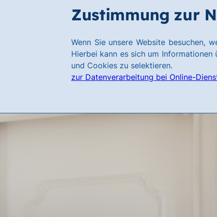
Zum
Zum
Zustimmung zur N
Hauptinhalt
Footer
springen
springen
Link
Wenn Sie unsere Website besuchen, we
zur
Hierbei kann es sich um Informationen ü
Homepage
und Cookies zu selektieren.
zur Datenverarbeitung bei Online-Diens