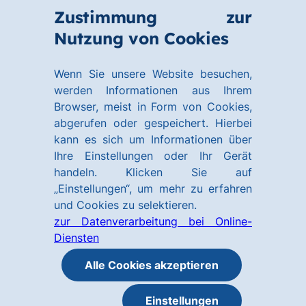
Zum
Zum
Zustimmung zur
Hauptinhalt
Footer
Link
Nutzung von Cookies
Menü
springen
springen
zur
öffnen
Homepage
Wenn Sie unsere Website besuchen,
werden Informationen aus Ihrem
Browser, meist in Form von Cookies,
abgerufen oder gespeichert. Hierbei
kann es sich um Informationen über
Ihre Einstellungen oder Ihr Gerät
handeln. Klicken Sie auf
„Einstellungen“, um mehr zu erfahren
und Cookies zu selektieren.
zur Datenverarbeitung bei Online-
Diensten
Alle Cookies akzeptieren
Einstellungen