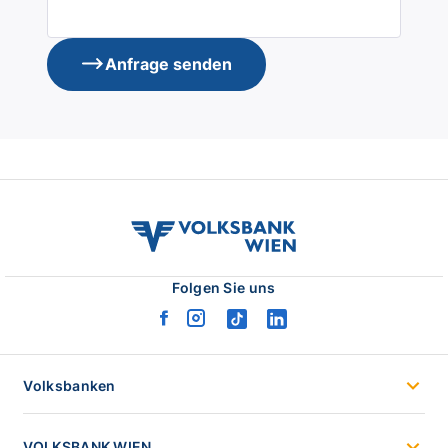
Anfrage senden
volksbank
wien
logo
Folgen Sie uns
facebook
instagram
tiktok
linkedin
logo
logo
logo
logo
Volksbanken
VOLKSBANK WIEN