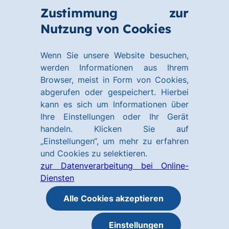
Zum
Zum
Zustimmung zur
Hauptinhalt
Footer
Link
Nutzung von Cookies
Menü
springen
springen
zur
öffnen
Homepage
Wenn Sie unsere Website besuchen,
werden Informationen aus Ihrem
Browser, meist in Form von Cookies,
abgerufen oder gespeichert. Hierbei
kann es sich um Informationen über
Ihre Einstellungen oder Ihr Gerät
handeln. Klicken Sie auf
„Einstellungen“, um mehr zu erfahren
und Cookies zu selektieren.
zur Datenverarbeitung bei Online-
Diensten
Alle Cookies akzeptieren
Einstellungen