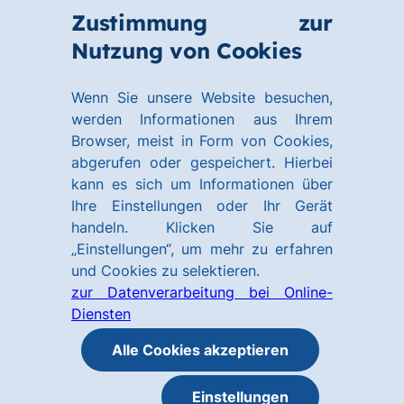
Zum
Zum
Zustimmung zur
Hauptinhalt
Footer
Link
Nutzung von Cookies
Menü
springen
springen
zur
öffnen
Homepage
Wenn Sie unsere Website besuchen,
werden Informationen aus Ihrem
Browser, meist in Form von Cookies,
abgerufen oder gespeichert. Hierbei
kann es sich um Informationen über
Ihre Einstellungen oder Ihr Gerät
handeln. Klicken Sie auf
„Einstellungen“, um mehr zu erfahren
und Cookies zu selektieren.
zur Datenverarbeitung bei Online-
Diensten
Alle Cookies akzeptieren
Einstellungen