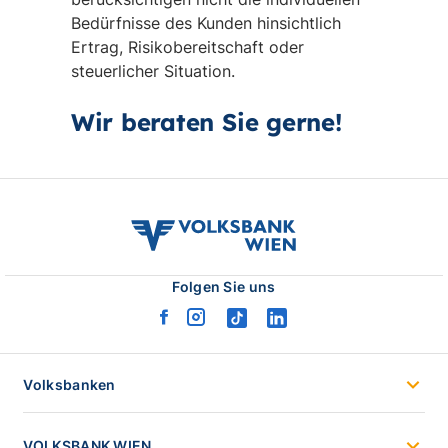
Bedürfnisse des Kunden hinsichtlich
Ertrag, Risikobereitschaft oder
steuerlicher Situation.
Wir beraten Sie gerne!
volksbank
wien
logo
Folgen Sie uns
facebook
instagram
tiktok
linkedin
logo
logo
logo
logo
Volksbanken
VOLKSBANK WIEN