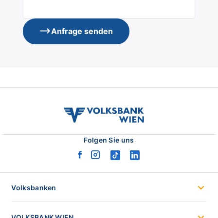
Anfrage senden
volksbank
wien
logo
Folgen Sie uns
facebook
instagram
tiktok
linkedin
logo
logo
logo
logo
Volksbanken
VOLKSBANK WIEN