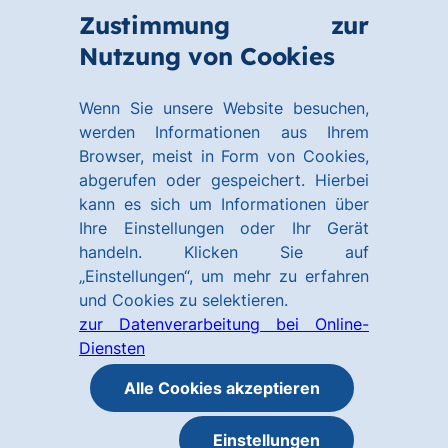
Zum
Zum
Zustimmung zur
Hauptinhalt
Footer
Link
Nutzung von Cookies
Menü
springen
springen
zur
öffnen
Homepage
Wenn Sie unsere Website besuchen,
werden Informationen aus Ihrem
Browser, meist in Form von Cookies,
abgerufen oder gespeichert. Hierbei
kann es sich um Informationen über
Ihre Einstellungen oder Ihr Gerät
handeln. Klicken Sie auf
„Einstellungen“, um mehr zu erfahren
und Cookies zu selektieren.
zur Datenverarbeitung bei Online-
Diensten
Alle Cookies akzeptieren
Einstellungen