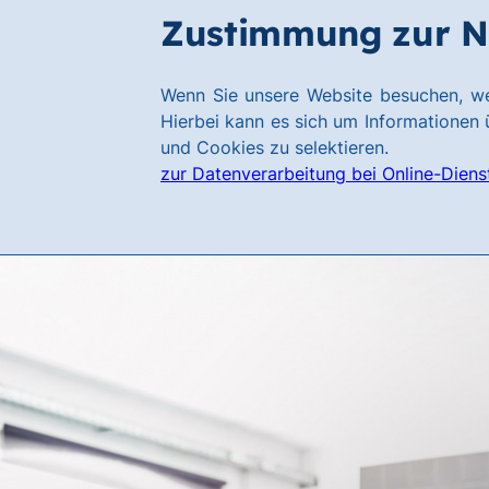
Zum
Zum
Zustimmung zur N
Hauptinhalt
Footer
springen
springen
Link
Wenn Sie unsere Website besuchen, we
zur
Hierbei kann es sich um Informationen ü
Homepage
und Cookies zu selektieren.
zur Datenverarbeitung bei Online-Diens