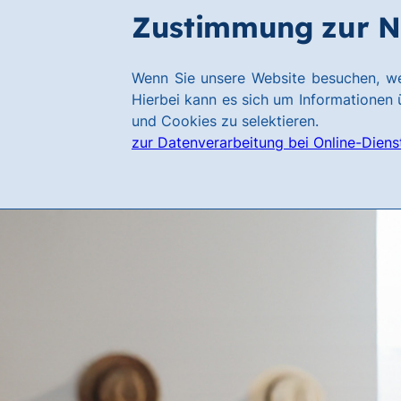
Zum
Zum
Zustimmung zur N
Hauptinhalt
Footer
springen
springen
Link
Wenn Sie unsere Website besuchen, we
zur
Hierbei kann es sich um Informationen ü
Homepage
und Cookies zu selektieren.
zur Datenverarbeitung bei Online-Diens