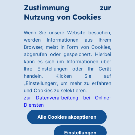
Zum
Zum
Zustimmung zur
Hauptinhalt
Footer
Link
Nutzung von Cookies
Menü
springen
springen
zur
öffnen
Homepage
Wenn Sie unsere Website besuchen,
werden Informationen aus Ihrem
Browser, meist in Form von Cookies,
abgerufen oder gespeichert. Hierbei
kann es sich um Informationen über
Ihre Einstellungen oder Ihr Gerät
handeln. Klicken Sie auf
„Einstellungen“, um mehr zu erfahren
und Cookies zu selektieren.
zur Datenverarbeitung bei Online-
Diensten
Alle Cookies akzeptieren
Einstellungen