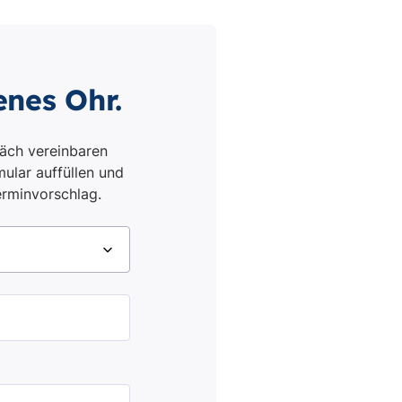
enes Ohr.
äch vereinbaren
ular auffüllen und
erminvorschlag.