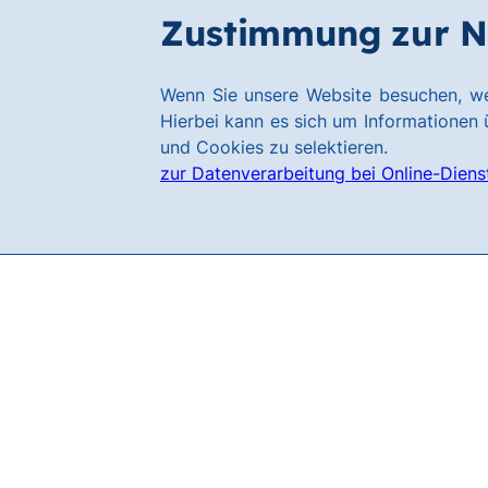
Zum
Zum
Zustimmung zur N
Filialen
Hauptinhalt
Footer
springen
springen
Link
Wenn Sie unsere Website besuchen, we
zur
Hierbei kann es sich um Informationen ü
Homepage
und Cookies zu selektieren.
zur Datenverarbeitung bei Online-Diens