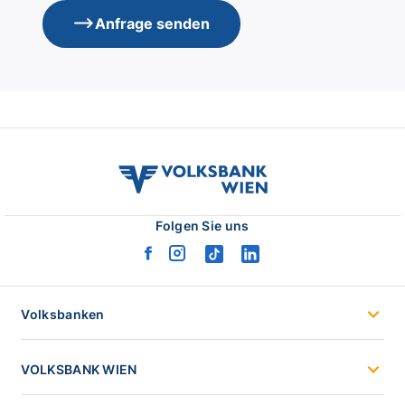
Anfrage senden
volksbank
wien
logo
Folgen Sie uns
facebook
instagram
tiktok
linkedin
logo
logo
logo
logo
Volksbanken
VOLKSBANK WIEN