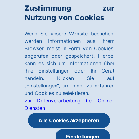
Zum
Zum
Zustimmung zur
Hauptinhalt
Footer
Link
Nutzung von Cookies
Menü
springen
springen
zur
öffnen
Homepage
Wenn Sie unsere Website besuchen,
werden Informationen aus Ihrem
Browser, meist in Form von Cookies,
abgerufen oder gespeichert. Hierbei
kann es sich um Informationen über
Ihre Einstellungen oder Ihr Gerät
handeln. Klicken Sie auf
„Einstellungen“, um mehr zu erfahren
und Cookies zu selektieren.
zur Datenverarbeitung bei Online-
Diensten
Alle Cookies akzeptieren
Einstellungen