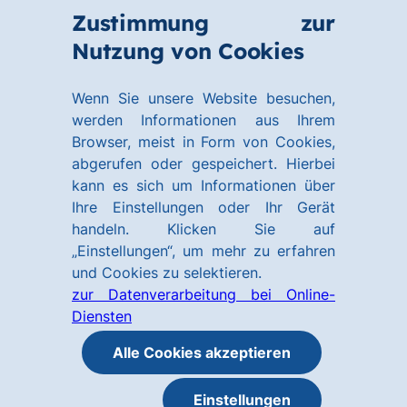
Zum
Zum
Zustimmung zur
Hauptinhalt
Footer
Link
Nutzung von Cookies
Menü
springen
springen
zur
öffnen
Homepage
Wenn Sie unsere Website besuchen,
werden Informationen aus Ihrem
Browser, meist in Form von Cookies,
abgerufen oder gespeichert. Hierbei
kann es sich um Informationen über
Ihre Einstellungen oder Ihr Gerät
handeln. Klicken Sie auf
„Einstellungen“, um mehr zu erfahren
und Cookies zu selektieren.
zur Datenverarbeitung bei Online-
Diensten
Alle Cookies akzeptieren
Einstellungen