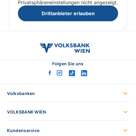
volksbank
wien
logo
Folgen Sie uns
facebook
instagram
tiktok
linkedin
logo
logo
logo
logo
Volksbanken
VOLKSBANK WIEN
Kundenservice