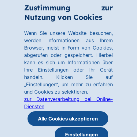
Zum
Zum
Zustimmung zur
Hauptinhalt
Footer
Link
Nutzung von Cookies
Menü
springen
springen
zur
öffnen
Homepage
Wenn Sie unsere Website besuchen,
werden Informationen aus Ihrem
Browser, meist in Form von Cookies,
abgerufen oder gespeichert. Hierbei
kann es sich um Informationen über
Ihre Einstellungen oder Ihr Gerät
handeln. Klicken Sie auf
„Einstellungen“, um mehr zu erfahren
und Cookies zu selektieren.
zur Datenverarbeitung bei Online-
Diensten
Alle Cookies akzeptieren
Einstellungen