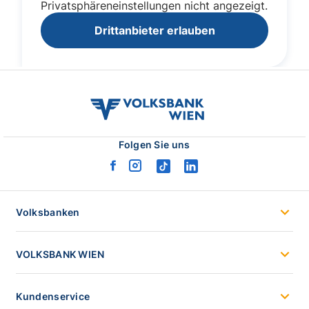
volksbank
wien
logo
Folgen Sie uns
facebook
instagram
tiktok
linkedin
logo
logo
logo
logo
Volksbanken
VOLKSBANK WIEN
Kundenservice