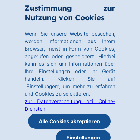
Zum
Zum
Zustimmung zur
Hauptinhalt
Footer
Link
Nutzung von Cookies
Menü
springen
springen
zur
öffnen
Homepage
Wenn Sie unsere Website besuchen,
werden Informationen aus Ihrem
Browser, meist in Form von Cookies,
abgerufen oder gespeichert. Hierbei
kann es sich um Informationen über
Ihre Einstellungen oder Ihr Gerät
handeln. Klicken Sie auf
„Einstellungen“, um mehr zu erfahren
und Cookies zu selektieren.
zur Datenverarbeitung bei Online-
Diensten
Alle Cookies akzeptieren
Einstellungen