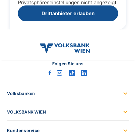
volksbank
wien
logo
Folgen Sie uns
facebook
instagram
tiktok
linkedin
logo
logo
logo
logo
Volksbanken
VOLKSBANK WIEN
Kundenservice