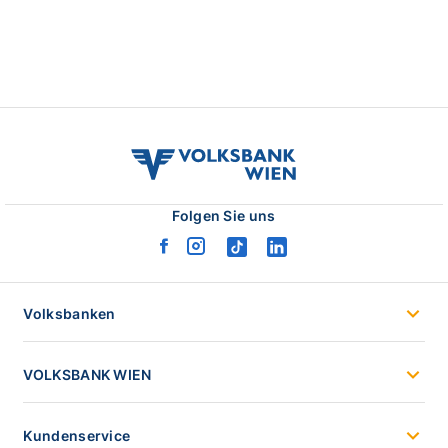
volksbank
wien
logo
Folgen Sie uns
facebook
instagram
tiktok
linkedin
logo
logo
logo
logo
Volksbanken
VOLKSBANK WIEN
Kundenservice