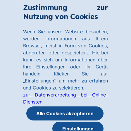
Zum
Zum
Zustimmung zur
Hauptinhalt
Footer
Link
Nutzung von Cookies
Menü
springen
springen
zur
öffnen
Homepage
Wenn Sie unsere Website besuchen,
werden Informationen aus Ihrem
Browser, meist in Form von Cookies,
abgerufen oder gespeichert. Hierbei
kann es sich um Informationen über
Ihre Einstellungen oder Ihr Gerät
handeln. Klicken Sie auf
„Einstellungen“, um mehr zu erfahren
und Cookies zu selektieren.
zur Datenverarbeitung bei Online-
Diensten
Alle Cookies akzeptieren
Einstellungen