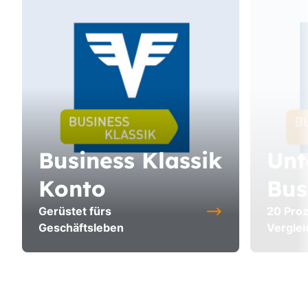
Business Klassik
Unt
Konto
Bus
Gerüstet fürs
20 Proz
Geschäftsleben
Verglei