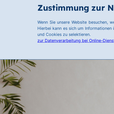
Zum
Zum
Zustimmung zur N
Hauptinhalt
Footer
springen
springen
Link
Wenn Sie unsere Website besuchen, we
zur
Hierbei kann es sich um Informationen ü
Homepage
und Cookies zu selektieren.
zur Datenverarbeitung bei Online-Diens