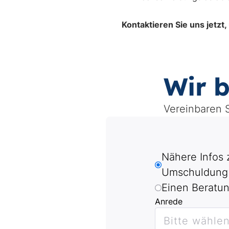
Kontaktieren Sie uns jetzt
Wir b
Vereinbaren S
Why
Nähere Infos
are
Umschuldung
you
Einen Beratun
contacting
Anrede
us?
Bitte wählen.