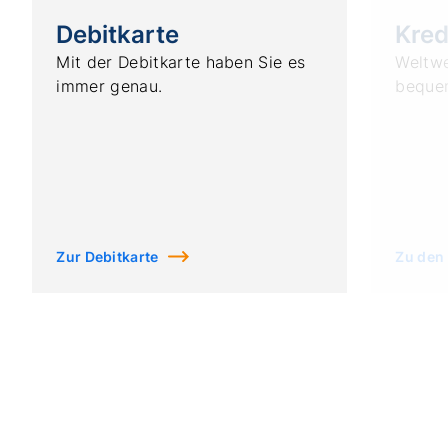
Debitkarte
Kred
Mit der Debitkarte haben Sie es
Weltwe
immer genau.
bequem
Zur Debitkarte
Zu den 