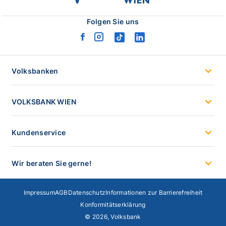
wien
logo
Folgen Sie uns
facebook
instagram
tiktok
linkedin
logo
logo
logo
logo
Volksbanken
VOLKSBANK WIEN
Kundenservice
Wir beraten Sie gerne!
Impressum
AGB
Datenschutz
Informationen zur Barrierefreiheit
Konformitätserklärung
© 2026, Volksbank