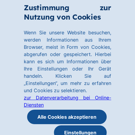
Zum
Zum
Zustimmung zur
Hauptinhalt
Footer
Link
Nutzung von Cookies
Menü
springen
springen
zur
öffnen
Homepage
Wenn Sie unsere Website besuchen,
werden Informationen aus Ihrem
Browser, meist in Form von Cookies,
abgerufen oder gespeichert. Hierbei
kann es sich um Informationen über
Ihre Einstellungen oder Ihr Gerät
handeln. Klicken Sie auf
„Einstellungen“, um mehr zu erfahren
und Cookies zu selektieren.
zur Datenverarbeitung bei Online-
Diensten
Alle Cookies akzeptieren
Einstellungen