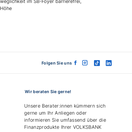
eweglichkeit im SB-Foyer barrierefrei,
r Höhe
Folgen Sie uns
facebook
instagram
tiktok
linkedin
logo
logo
logo
logo
Wir beraten Sie gerne!
Unsere Berater:innen kümmern sich
gerne um Ihr Anliegen oder
informieren Sie umfassend über die
Finanzprodukte Ihrer VOLKSBANK