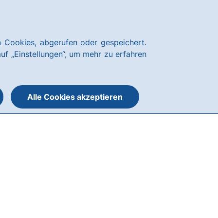
Über uns
Nachhaltigkeit
Blog
Karriere
Kundenservice
hausbanking
 Cookies, abgerufen oder gespeichert.
Suche
Menü
auf „Einstellungen“, um mehr zu erfahren
öffnen
öffnen
oder
schließen
Alle Cookies akzeptieren