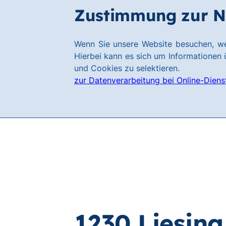
Zum
Zum
Zustimmung zur N
Filialen
Hauptinhalt
Footer
springen
springen
Link
Wenn Sie unsere Website besuchen, we
zur
Hierbei kann es sich um Informationen ü
Homepage
und Cookies zu selektieren.
zur Datenverarbeitung bei Online-Diens
1230 Liesing