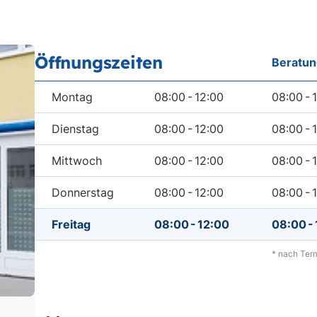
Öffnungszeiten
Beratun
Tabelle der Öffungszeiten sowie der Beratungszeite
bis
b
Montag
08:00
-
12:00
08:00
-
bis
b
Dienstag
08:00
-
12:00
08:00
-
bis
b
Mittwoch
08:00
-
12:00
08:00
-
bis
b
Donnerstag
08:00
-
12:00
08:00
-
bis
Freitag
08:00
-
12:00
08:00
-
* nach Ter