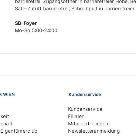
barrierefrei, Zugangsöffner in barrierefreier Höhe, B
Safe-Zutritt barrierefrei, Schreibpult in barrierefreie
SB-Foyer
Mo-So 5:00-24:00
K WIEN
Kundenservice
Kundenservice
keit
Filialen
chaft
Mitarbeiter:innen
 Eigentümerclub
Newsletteranmeldung