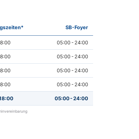
gszeiten*
SB-Foyer
n und des SB-Foyers. Beratungszeiten erfordern eine Termi
is
bis
18:00
05:00
-
24:00
is
bis
18:00
05:00
-
24:00
is
bis
18:00
05:00
-
24:00
is
bis
18:00
05:00
-
24:00
bis
bis
18:00
05:00
-
24:00
minvereinbarung