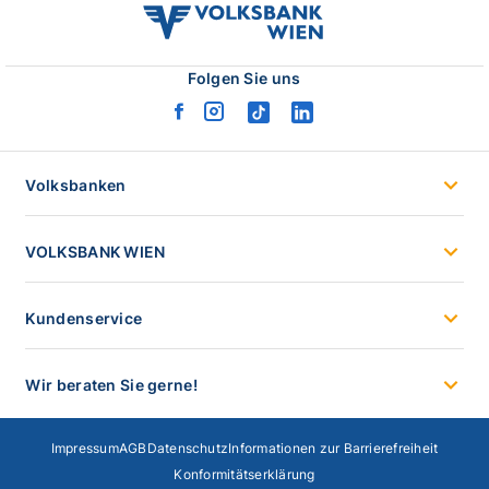
volksbank
wien
logo
Folgen Sie uns
facebook
instagram
tiktok
linkedin
logo
logo
logo
logo
Volksbanken
VOLKSBANK WIEN
Kundenservice
Wir beraten Sie gerne!
Impressum
AGB
Datenschutz
Informationen zur Barrierefreiheit
Konformitätserklärung