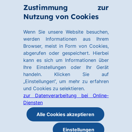
Zum
Zum
Zustimmung zur
Hauptinhalt
Footer
Link
Nutzung von Cookies
Menü
springen
springen
zur
öffnen
Homepage
Wenn Sie unsere Website besuchen,
werden Informationen aus Ihrem
Browser, meist in Form von Cookies,
abgerufen oder gespeichert. Hierbei
kann es sich um Informationen über
Ihre Einstellungen oder Ihr Gerät
handeln. Klicken Sie auf
„Einstellungen“, um mehr zu erfahren
und Cookies zu selektieren.
zur Datenverarbeitung bei Online-
Diensten
Alle Cookies akzeptieren
Einstellungen