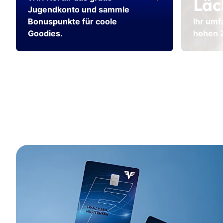
Läc
Jugendkonto und sammle
Bonuspunkte für coole
Ihr umf
Goodies.
hohen 
Video
stoppen